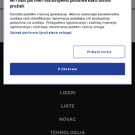
Mi i naši partneri obrađujemo podatke kako bismo
pružali:
Koristite podatke o tačnoj geolokaciji. Aktivno skenirajte karakteristike
uređaja radi identifikacije. Spremanje podataka i/ili pristupanje
podacima na uređaju. Prilagođeno oglašavanje i sadržaj, mjerenje
oglašavanja i sadržaja, istraživanje publike i razvoj usluga.
Spisak partnera (pružalaca usluga)
Prikaži svrhe
NASLOVNA
EKONOMIJA
Prihvatam
BIZNIS
LIDERI
LISTE
NOVAC
TEHNOLOGIJA