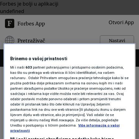
Forbes je bolji u aplikaciji
undefined
Otvori App
Forbes App
Pretraživač
Nastavi
Brinemo o vašoj privatnosti
Mi i naši
603
partneri pohranjujemo i pristupamo osobnim podacima,
kao što su pretraga web stranica ili lični identifikatori, na vašem
računaru . Odabir Prihvatam omogućava praćenje tehnologije kako bi se
ZAPOŠLJAVNJE
pružila podrška dolje prikazanim svrhama na osnovu kojih mi i naši
partneri obrađujemo podatke Ukoliko je praćenje onemogućeno, neki od
sadržaja i reklama koje vidite možda neće biti relevantni za vas. Ovaj
odabir postavki možete ponovno odabrati i pritom promijeniti trenutni
BIZNIS
odabir ili pristanak tako što ćete kliknuti na Upravljaj željenim
Četiri znaka da je ponuda za posao
postavkama link na dnu ove web stranice [ili plutajuću ikonu u donjem
lijevom dijelu web stranice, ako je primjenjivo]. Vaš odabir će se
prevara
mijenjati u okviru našeg Wеб локација. Za više detalja, pogledajte
Forbes Srbija
Uredbu o postupanju s ličnim podacima.
Više informacija o vašoj
privatnosti