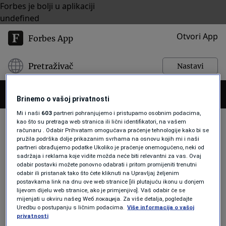
Forbes je bolji u aplikaciji
undefined
Otvori App
Forbes App
Pretraživač
Nastavi
Brinemo o vašoj privatnosti
Mi i naši
603
partneri pohranjujemo i pristupamo osobnim podacima,
kao što su pretraga web stranica ili lični identifikatori, na vašem
računaru . Odabir Prihvatam omogućava praćenje tehnologije kako bi se
pružila podrška dolje prikazanim svrhama na osnovu kojih mi i naši
WEB PORTALI
partneri obrađujemo podatke Ukoliko je praćenje onemogućeno, neki od
sadržaja i reklama koje vidite možda neće biti relevantni za vas. Ovaj
odabir postavki možete ponovno odabrati i pritom promijeniti trenutni
odabir ili pristanak tako što ćete kliknuti na Upravljaj željenim
BIZNIS
postavkama link na dnu ove web stranice [ili plutajuću ikonu u donjem
Kakva je sudbina printanih medija u
lijevom dijelu web stranice, ako je primjenjivo]. Vaš odabir će se
mijenjati u okviru našeg Wеб локација. Za više detalja, pogledajte
BiH, ko su konzumenti i kako
Uredbu o postupanju s ličnim podacima.
Više informacija o vašoj
opstaju u online svijetu?
privatnosti
Vedran Drljević