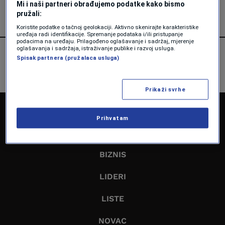
Mi i naši partneri obrađujemo podatke kako bismo
pružali:
Koristite podatke o tačnoj geolokaciji. Aktivno skenirajte karakteristike
uređaja radi identifikacije. Spremanje podataka i/ili pristupanje
podacima na uređaju. Prilagođeno oglašavanje i sadržaj, mjerenje
oglašavanja i sadržaja, istraživanje publike i razvoj usluga.
Spisak partnera (pružalaca usluga)
Prikaži svrhe
NASLOVNA
Prihvatam
EKONOMIJA
BIZNIS
LIDERI
LISTE
NOVAC