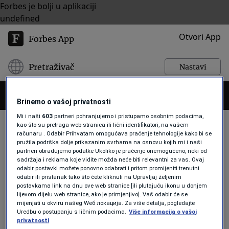
Forbes je bolji u aplikaciji
undefined
Otvori App
Forbes App
Pretraživač
Nastavi
Brinemo o vašoj privatnosti
Mi i naši
603
partneri pohranjujemo i pristupamo osobnim podacima,
kao što su pretraga web stranica ili lični identifikatori, na vašem
računaru . Odabir Prihvatam omogućava praćenje tehnologije kako bi se
pružila podrška dolje prikazanim svrhama na osnovu kojih mi i naši
VLADA RS
partneri obrađujemo podatke Ukoliko je praćenje onemogućeno, neki od
sadržaja i reklama koje vidite možda neće biti relevantni za vas. Ovaj
odabir postavki možete ponovno odabrati i pritom promijeniti trenutni
odabir ili pristanak tako što ćete kliknuti na Upravljaj željenim
EKONOMIJA
postavkama link na dnu ove web stranice [ili plutajuću ikonu u donjem
"I prošle godine sam rekao isto,
lijevom dijelu web stranice, ako je primjenjivo]. Vaš odabir će se
nema ništa od povećanja minimalne
mijenjati u okviru našeg Wеб локација. Za više detalja, pogledajte
Uredbu o postupanju s ličnim podacima.
Više informacija o vašoj
plate u FBiH bez fiskalnih reformi.
privatnosti
Vidjeli ste šta je Vlada RS uradila"