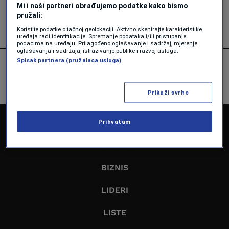
Mi i naši partneri obrađujemo podatke kako bismo
Vedran Drljević
pružali:
Koristite podatke o tačnoj geolokaciji. Aktivno skenirajte karakteristike
uređaja radi identifikacije. Spremanje podataka i/ili pristupanje
podacima na uređaju. Prilagođeno oglašavanje i sadržaj, mjerenje
oglašavanja i sadržaja, istraživanje publike i razvoj usluga.
Spisak partnera (pružalaca usluga)
Prikaži svrhe
NASLOVNA
Prihvatam
EKONOMIJA
BIZNIS
LIDERI
LISTE