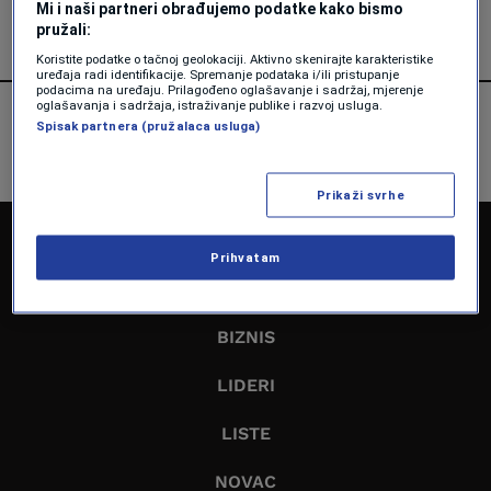
Mi i naši partneri obrađujemo podatke kako bismo
pružali:
Koristite podatke o tačnoj geolokaciji. Aktivno skenirajte karakteristike
uređaja radi identifikacije. Spremanje podataka i/ili pristupanje
podacima na uređaju. Prilagođeno oglašavanje i sadržaj, mjerenje
oglašavanja i sadržaja, istraživanje publike i razvoj usluga.
Spisak partnera (pružalaca usluga)
Prikaži svrhe
NASLOVNA
Prihvatam
EKONOMIJA
BIZNIS
LIDERI
LISTE
NOVAC