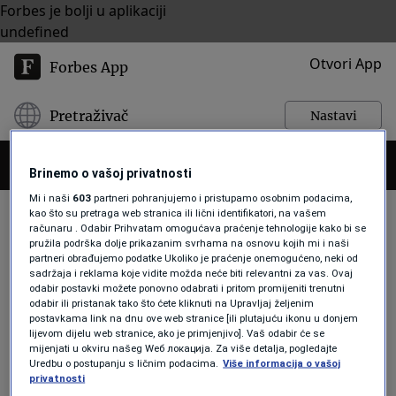
Forbes je bolji u aplikaciji
undefined
Otvori App
Forbes App
Pretraživač
Nastavi
Brinemo o vašoj privatnosti
Mi i naši
603
partneri pohranjujemo i pristupamo osobnim podacima,
kao što su pretraga web stranica ili lični identifikatori, na vašem
računaru . Odabir Prihvatam omogućava praćenje tehnologije kako bi se
pružila podrška dolje prikazanim svrhama na osnovu kojih mi i naši
VJEŽBE
partneri obrađujemo podatke Ukoliko je praćenje onemogućeno, neki od
sadržaja i reklama koje vidite možda neće biti relevantni za vas. Ovaj
odabir postavki možete ponovno odabrati i pritom promijeniti trenutni
odabir ili pristanak tako što ćete kliknuti na Upravljaj željenim
LIFESTYLE
postavkama link na dnu ove web stranice [ili plutajuću ikonu u donjem
Trčanje može pomoći osobama sa
lijevom dijelu web stranice, ako je primjenjivo]. Vaš odabir će se
mijenjati u okviru našeg Wеб локација. Za više detalja, pogledajte
depresijom ili anksioznošću više
Uredbu o postupanju s ličnim podacima.
Više informacija o vašoj
nego upotreba antidepresiva
privatnosti
Forbes