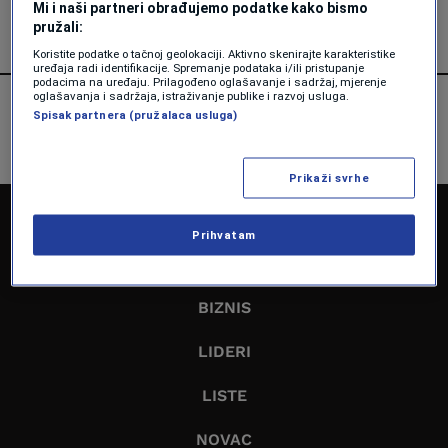
Mi i naši partneri obrađujemo podatke kako bismo
pružali:
Koristite podatke o tačnoj geolokaciji. Aktivno skenirajte karakteristike
uređaja radi identifikacije. Spremanje podataka i/ili pristupanje
podacima na uređaju. Prilagođeno oglašavanje i sadržaj, mjerenje
oglašavanja i sadržaja, istraživanje publike i razvoj usluga.
Spisak partnera (pružalaca usluga)
Prikaži svrhe
NASLOVNA
Prihvatam
EKONOMIJA
BIZNIS
LIDERI
LISTE
NOVAC