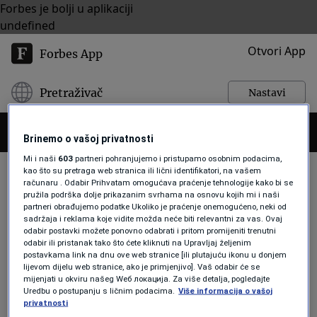
Forbes je bolji u aplikaciji
undefined
Otvori App
Forbes App
Pretraživač
Nastavi
Brinemo o vašoj privatnosti
Mi i naši
603
partneri pohranjujemo i pristupamo osobnim podacima,
kao što su pretraga web stranica ili lični identifikatori, na vašem
računaru . Odabir Prihvatam omogućava praćenje tehnologije kako bi se
pružila podrška dolje prikazanim svrhama na osnovu kojih mi i naši
VICTORIAS SECRET
partneri obrađujemo podatke Ukoliko je praćenje onemogućeno, neki od
sadržaja i reklama koje vidite možda neće biti relevantni za vas. Ovaj
odabir postavki možete ponovno odabrati i pritom promijeniti trenutni
odabir ili pristanak tako što ćete kliknuti na Upravljaj željenim
BIZNIS
postavkama link na dnu ove web stranice [ili plutajuću ikonu u donjem
Firma koja posluje i u BiH dovodi
lijevom dijelu web stranice, ako je primjenjivo]. Vaš odabir će se
mijenjati u okviru našeg Wеб локација. Za više detalja, pogledajte
čuveni modni brend u susjedstvo,
Uredbu o postupanju s ličnim podacima.
Više informacija o vašoj
može li Sarajevo biti sljedeća adresa?
privatnosti
Amela Keserović Polić