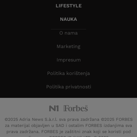
LIFESTYLE
NAUKA
O nama
Marketing
Impresum
Politika korištenja
Politika privatnosti
©2025 Adria News S.à.r.l. sva prava zadržana ©2025 FORBES
za materijal objavljen u SAD i ostalim FORBES izdanjima sva
prava zadržana. FORBES je zaštitni znak koji se koristi pod