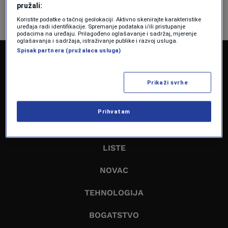
pružali:
Koristite podatke o tačnoj geolokaciji. Aktivno skenirajte karakteristike
uređaja radi identifikacije. Spremanje podataka i/ili pristupanje
podacima na uređaju. Prilagođeno oglašavanje i sadržaj, mjerenje
oglašavanja i sadržaja, istraživanje publike i razvoj usluga.
Spisak partnera (pružalaca usluga)
NASLOVNA
EKONOMIJA
Prikaži svrhe
BIZNIS
Prihvatam
LIDERI
LISTE
NOVAC
TEHNOLOGIJA
BOGATSTVO