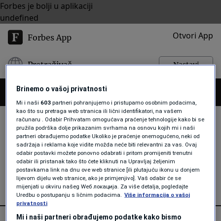
Forbes je bolji u aplikaciji
undefined
Otvori App
Forbes App
Pretraživač
Nastavi
Brinemo o vašoj privatnosti
Mi i naši
603
partneri pohranjujemo i pristupamo osobnim podacima,
kao što su pretraga web stranica ili lični identifikatori, na vašem
računaru . Odabir Prihvatam omogućava praćenje tehnologije kako bi se
pružila podrška dolje prikazanim svrhama na osnovu kojih mi i naši
partneri obrađujemo podatke Ukoliko je praćenje onemogućeno, neki od
TIKTOKU
sadržaja i reklama koje vidite možda neće biti relevantni za vas. Ovaj
odabir postavki možete ponovno odabrati i pritom promijeniti trenutni
odabir ili pristanak tako što ćete kliknuti na Upravljaj željenim
postavkama link na dnu ove web stranice [ili plutajuću ikonu u donjem
lijevom dijelu web stranice, ako je primjenjivo]. Vaš odabir će se
mijenjati u okviru našeg Wеб локација. Za više detalja, pogledajte
Uredbu o postupanju s ličnim podacima.
Više informacija o vašoj
privatnosti
Mi i naši partneri obrađujemo podatke kako bismo