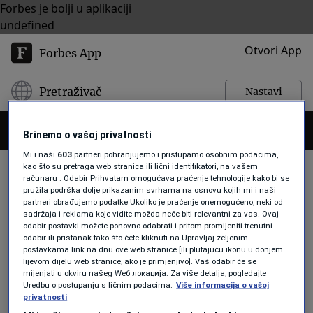
Forbes je bolji u aplikaciji
undefined
Otvori App
Forbes App
Pretraživač
Nastavi
Brinemo o vašoj privatnosti
Mi i naši
603
partneri pohranjujemo i pristupamo osobnim podacima,
kao što su pretraga web stranica ili lični identifikatori, na vašem
računaru . Odabir Prihvatam omogućava praćenje tehnologije kako bi se
pružila podrška dolje prikazanim svrhama na osnovu kojih mi i naši
SVINJSKA GRIPA
partneri obrađujemo podatke Ukoliko je praćenje onemogućeno, neki od
sadržaja i reklama koje vidite možda neće biti relevantni za vas. Ovaj
odabir postavki možete ponovno odabrati i pritom promijeniti trenutni
odabir ili pristanak tako što ćete kliknuti na Upravljaj željenim
EKONOMIJA
postavkama link na dnu ove web stranice [ili plutajuću ikonu u donjem
lijevom dijelu web stranice, ako je primjenjivo]. Vaš odabir će se
Velika Britanija: Prvi slučaj novog
mijenjati u okviru našeg Wеб локација. Za više detalja, pogledajte
soja svinjske gripe kod ljudi
Uredbu o postupanju s ličnim podacima.
Više informacija o vašoj
Forbes
privatnosti