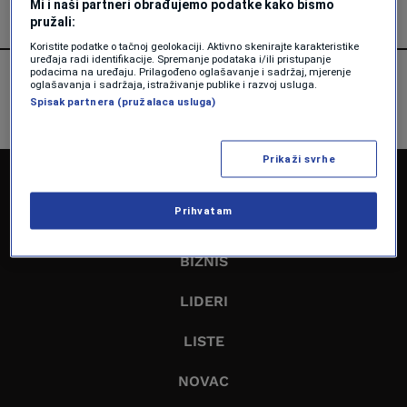
Mi i naši partneri obrađujemo podatke kako bismo
pružali:
Koristite podatke o tačnoj geolokaciji. Aktivno skenirajte karakteristike
uređaja radi identifikacije. Spremanje podataka i/ili pristupanje
podacima na uređaju. Prilagođeno oglašavanje i sadržaj, mjerenje
oglašavanja i sadržaja, istraživanje publike i razvoj usluga.
Spisak partnera (pružalaca usluga)
Prikaži svrhe
NASLOVNA
Prihvatam
EKONOMIJA
BIZNIS
LIDERI
LISTE
NOVAC