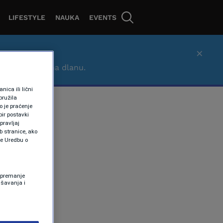
LIFESTYLE
NAUKA
EVENTS
×
– brzo, lako i na dlanu.
ica ili lični
pružila
 je praćenje
ir postavki
pravljaj
b stranice, ako
te Uredbu o
 Spremanje
ašavanja i