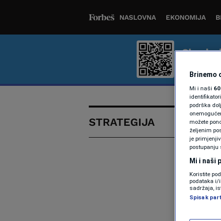
NASLOVNA
EKONOMIJA
B
Skenira
Bolje iskus
Brinemo o
Mi i naši
60
identifikat
podrška dol
onemogućeno,
STRATEGIJA
možete ponov
željenim pos
je primjenji
postupanju 
Mi i naši
Koristite po
podataka i/
sadržaja, is
Spisak par