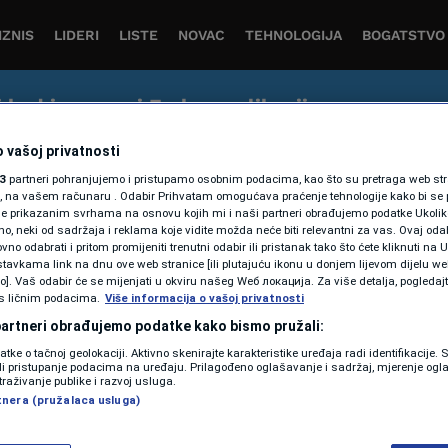
IZNIS
LIDERI
LISTE
NOVAC
TEHNOLOGIJA
BOGATSTVO
j kod i preuzmi Forbes aplikaciju
tvo čitanja vijesti iz svijeta biznisa, ekonomije i inovacija 
 vašoj privatnosti
3
partneri pohranjujemo i pristupamo osobnim podacima, kao što su pretraga web stran
ori, na vašem računaru . Odabir Prihvatam omogućava praćenje tehnologije kako bi se 
je prikazanim svrhama na osnovu kojih mi i naši partneri obrađujemo podatke Ukoliko
 neki od sadržaja i reklama koje vidite možda neće biti relevantni za vas. Ovaj odab
no odabrati i pritom promijeniti trenutni odabir ili pristanak tako što ćete kliknuti na U
tavkama link na dnu ove web stranice [ili plutajuću ikonu u donjem lijevom dijelu we
vo]. Vaš odabir će se mijenjati u okviru našeg Wеб локација. Za više detalja, pogledaj
s ličnim podacima.
Više informacija o vašoj privatnosti
 partneri obrađujemo podatke kako bismo pružali:
datke o tačnoj geolokaciji. Aktivno skenirajte karakteristike uređaja radi identifikacije.
ili pristupanje podacima na uređaju. Prilagođeno oglašavanje i sadržaj, mjerenje ogl
traživanje publike i razvoj usluga.
tnera (pružalaca usluga)