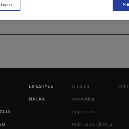
ži svrhe
Pri
LIFESTYLE
O nama
Polit
NAUKA
Marketing
GIJA
Impresum
VO
Politika korištenja