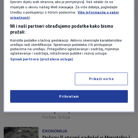
lijevom dijelu web stranice, ako je primjenjivo]. Vaš odabir će se
AKTUELNOSTI
mijenjati u okviru našeg Wеб локација. Za više detalja, pogledajte
Slučajevi fizičkih napada na strane
Uredbu o postupanju s ličnim podacima.
Više informacija o vašoj
privatnosti
radnike: Obična razbojništva ili
možda zločini iz mržnje?
Mi i naši partneri obrađujemo podatke kako bismo
Forbes Hrvatska
pružali:
Koristite podatke o tačnoj geolokaciji. Aktivno skenirajte karakteristike
uređaja radi identifikacije. Spremanje podataka i/ili pristupanje
BIZNIS
podacima na uređaju. Prilagođeno oglašavanje i sadržaj, mjerenje
Povećana kvota: U BiH u 2024.godini
oglašavanja i sadržaja, istraživanje publike i razvoj usluga.
poslodavci mogu zaposliti ili
Spisak partnera (pružalaca usluga)
produžiti radnu dozvolu za 6.073
strana radnika
Amela Keserović Polić
Prikaži svrhe
BIZNIS
Prihvatam
Srbiji nedostaju niskokvalifikovani i
visokokvalifikovani radnici: Šta će
teže podnijeti?
Forbes Srbija
EKONOMIJA
Dolaze li strani radnici u Hrvatsku i