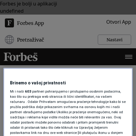
Forbes je bolji u aplikaciji
undefined
Otvori App
Forbes App
Pretraživač
Nastavi
Brinemo o vašoj privatnosti
STRANI RADNICI
Mi i naši
603
partneri pohranjujemo i pristupamo osobnim podacima,
kao što su pretraga web stranica ili lični identifikatori, na vašem
računaru . Odabir Prihvatam omogućava praćenje tehnologije kako bi se
pružila podrška dolje prikazanim svrhama na osnovu kojih mi i naši
BIZNIS
partneri obrađujemo podatke Ukoliko je praćenje onemogućeno, neki od
Migranti - ključna snaga na tržištu
sadržaja i reklama koje vidite možda neće biti relevantni za vas. Ovaj
rada
odabir postavki možete ponovno odabrati i pritom promijeniti trenutni
odabir ili pristanak tako što ćete kliknuti na Upravljaj željenim
Forbes BiH
postavkama link na dnu ove web stranice [ili plutajuću ikonu u donjem