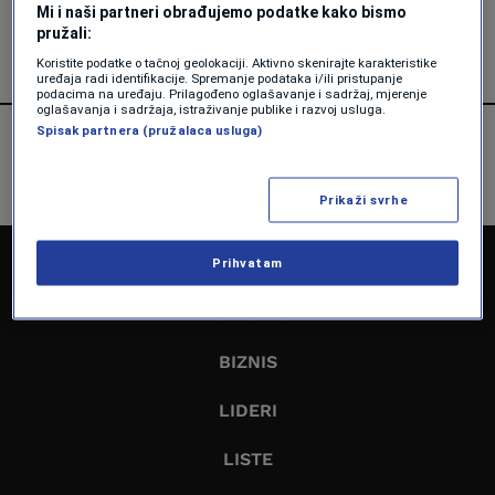
Mi i naši partneri obrađujemo podatke kako bismo
Forbes Srbija
pružali:
Koristite podatke o tačnoj geolokaciji. Aktivno skenirajte karakteristike
uređaja radi identifikacije. Spremanje podataka i/ili pristupanje
podacima na uređaju. Prilagođeno oglašavanje i sadržaj, mjerenje
oglašavanja i sadržaja, istraživanje publike i razvoj usluga.
Spisak partnera (pružalaca usluga)
Prikaži svrhe
NASLOVNA
Prihvatam
EKONOMIJA
BIZNIS
LIDERI
LISTE