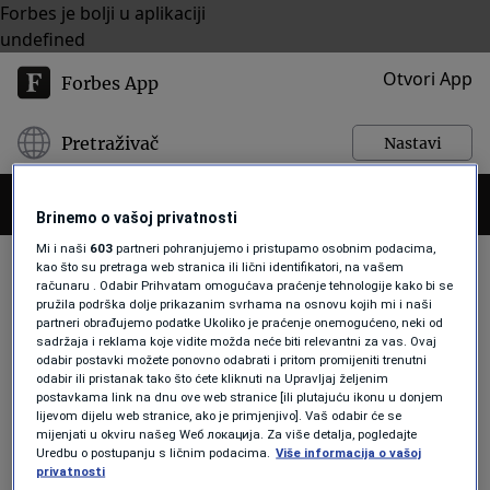
Forbes je bolji u aplikaciji
undefined
Otvori App
Forbes App
Pretraživač
Nastavi
Brinemo o vašoj privatnosti
Mi i naši
603
partneri pohranjujemo i pristupamo osobnim podacima,
kao što su pretraga web stranica ili lični identifikatori, na vašem
računaru . Odabir Prihvatam omogućava praćenje tehnologije kako bi se
pružila podrška dolje prikazanim svrhama na osnovu kojih mi i naši
PRIVREDNA KOMORA
partneri obrađujemo podatke Ukoliko je praćenje onemogućeno, neki od
sadržaja i reklama koje vidite možda neće biti relevantni za vas. Ovaj
odabir postavki možete ponovno odabrati i pritom promijeniti trenutni
odabir ili pristanak tako što ćete kliknuti na Upravljaj željenim
AKTUELNOSTI
postavkama link na dnu ove web stranice [ili plutajuću ikonu u donjem
Zbog čega Privredna komora Srbije
lijevom dijelu web stranice, ako je primjenjivo]. Vaš odabir će se
tuži svoje članove? Protiv kompanija
mijenjati u okviru našeg Wеб локација. Za više detalja, pogledajte
Uredbu o postupanju s ličnim podacima.
Više informacija o vašoj
od početka godine pokrenuto skoro
privatnosti
40 tužbi