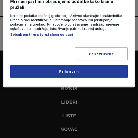
Mi i naši partneri obrađujemo podatke kako bismo
pružali:
Koristite podatke o tačnoj geolokaciji. Aktivno skenirajte karakteristike
uređaja radi identifikacije. Spremanje podataka i/ili pristupanje
podacima na uređaju. Prilagođeno oglašavanje i sadržaj, mjerenje
oglašavanja i sadržaja, istraživanje publike i razvoj usluga.
Spisak partnera (pružalaca usluga)
Prikaži svrhe
NASLOVNA
Prihvatam
EKONOMIJA
BIZNIS
LIDERI
LISTE
NOVAC