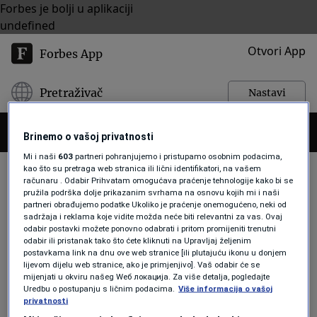
Forbes je bolji u aplikaciji
undefined
Otvori App
Forbes App
Pretraživač
Nastavi
Brinemo o vašoj privatnosti
Mi i naši
603
partneri pohranjujemo i pristupamo osobnim podacima,
kao što su pretraga web stranica ili lični identifikatori, na vašem
računaru . Odabir Prihvatam omogućava praćenje tehnologije kako bi se
pružila podrška dolje prikazanim svrhama na osnovu kojih mi i naši
PREDSJEDNIČKA UTRKA
partneri obrađujemo podatke Ukoliko je praćenje onemogućeno, neki od
sadržaja i reklama koje vidite možda neće biti relevantni za vas. Ovaj
odabir postavki možete ponovno odabrati i pritom promijeniti trenutni
odabir ili pristanak tako što ćete kliknuti na Upravljaj željenim
LISTE
postavkama link na dnu ove web stranice [ili plutajuću ikonu u donjem
lijevom dijelu web stranice, ako je primjenjivo]. Vaš odabir će se
Koliko su bogati kandidati u utrci za
mijenjati u okviru našeg Wеб локација. Za više detalja, pogledajte
Bijelu kuću?
Uredbu o postupanju s ličnim podacima.
Više informacija o vašoj
Forbes
privatnosti