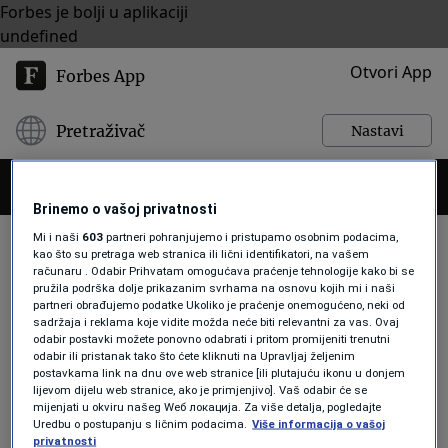
Forbes je bolji u aplikaciji
undefined
Otvori App
Forbes App
Pretraživač
Nastavi
Brinemo o vašoj privatnosti
Mi i naši
603
partneri pohranjujemo i pristupamo osobnim podacima,
kao što su pretraga web stranica ili lični identifikatori, na vašem
računaru . Odabir Prihvatam omogućava praćenje tehnologije kako bi se
pružila podrška dolje prikazanim svrhama na osnovu kojih mi i naši
POREZNE OAZE
partneri obrađujemo podatke Ukoliko je praćenje onemogućeno, neki od
sadržaja i reklama koje vidite možda neće biti relevantni za vas. Ovaj
odabir postavki možete ponovno odabrati i pritom promijeniti trenutni
odabir ili pristanak tako što ćete kliknuti na Upravljaj željenim
NOVAC
postavkama link na dnu ove web stranice [ili plutajuću ikonu u donjem
Gdje su u Evropi najsigurnije
lijevom dijelu web stranice, ako je primjenjivo]. Vaš odabir će se
porezne oaze i čime mame bogataše?
mijenjati u okviru našeg Wеб локација. Za više detalja, pogledajte
Forbes Hrvatska
Uredbu o postupanju s ličnim podacima.
Više informacija o vašoj
privatnosti