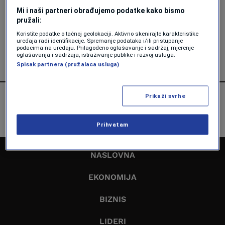
EKONOMIJA
Mi i naši partneri obrađujemo podatke kako bismo
Bahami, Sejšeli, Belize i dva karipska
pružali:
otoka više nisu porezne oaze za EU
Koristite podatke o tačnoj geolokaciji. Aktivno skenirajte karakteristike
uređaja radi identifikacije. Spremanje podataka i/ili pristupanje
Forbes
podacima na uređaju. Prilagođeno oglašavanje i sadržaj, mjerenje
oglašavanja i sadržaja, istraživanje publike i razvoj usluga.
Spisak partnera (pružalaca usluga)
Prikaži svrhe
Prihvatam
NASLOVNA
EKONOMIJA
BIZNIS
LIDERI