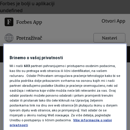
Forbes je bolji u aplikaciji
undefined
Otvori App
Forbes App
Pretraživač
Nastavi
Brinemo o vašoj privatnosti
Mi i naši
603
partneri pohranjujemo i pristupamo osobnim podacima,
kao što su pretraga web stranica ili lični identifikatori, na vašem
računaru . Odabir Prihvatam omogućava praćenje tehnologije kako bi se
pružila podrška dolje prikazanim svrhama na osnovu kojih mi i naši
OSKAR
partneri obrađujemo podatke Ukoliko je praćenje onemogućeno, neki od
sadržaja i reklama koje vidite možda neće biti relevantni za vas. Ovaj
odabir postavki možete ponovno odabrati i pritom promijeniti trenutni
odabir ili pristanak tako što ćete kliknuti na Upravljaj željenim
AKTUELNOSTI
postavkama link na dnu ove web stranice [ili plutajuću ikonu u donjem
Ukrajina ima prvog Oscara za
lijevom dijelu web stranice, ako je primjenjivo]. Vaš odabir će se
dokumentarac "20 dana u
mijenjati u okviru našeg Wеб локација. Za više detalja, pogledajte
Uredbu o postupanju s ličnim podacima.
Više informacija o vašoj
Mariupolju": Volio bih da film nisam
privatnosti
nikada snimio