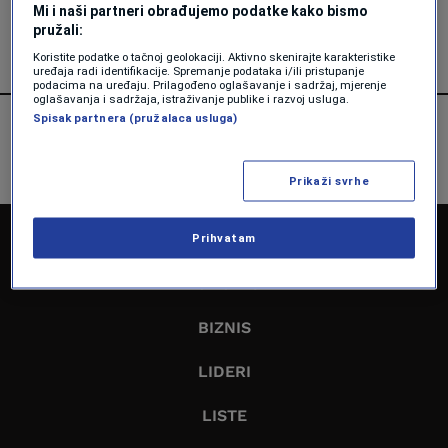
Mi i naši partneri obrađujemo podatke kako bismo
Vedran Drljević
pružali:
Koristite podatke o tačnoj geolokaciji. Aktivno skenirajte karakteristike
uređaja radi identifikacije. Spremanje podataka i/ili pristupanje
podacima na uređaju. Prilagođeno oglašavanje i sadržaj, mjerenje
oglašavanja i sadržaja, istraživanje publike i razvoj usluga.
Spisak partnera (pružalaca usluga)
Prikaži svrhe
NASLOVNA
Prihvatam
EKONOMIJA
BIZNIS
LIDERI
LISTE