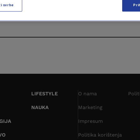
ži svrhe
Pri
LIFESTYLE
O nama
Polit
NAUKA
Marketing
GIJA
Impresum
VO
Politika korištenja