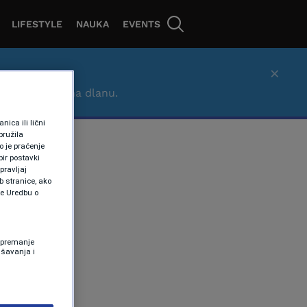
LIFESTYLE
NAUKA
EVENTS
×
– brzo, lako i na dlanu.
ica ili lični
pružila
 je praćenje
ir postavki
pravljaj
b stranice, ako
te Uredbu o
 Spremanje
ašavanja i