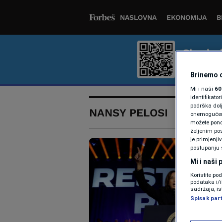
NASLOVNA
EKONOMIJA
B
Skenira
Bolje iskus
Brinemo o
Mi i naši
60
identifikat
podrška dol
NANSY PELOSI
onemogućeno,
možete ponov
željenim pos
je primjenji
postupanju 
Mi i naši
Koristite po
podataka i/
sadržaja, is
Spisak par