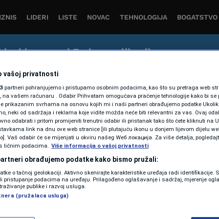
IZNIS
LIDERI
LISTE
NOVAC
TEHNOLOGIJA
BOGATSTVO
j kod i preuzmi Forbes aplikaciju
tvo čitanja vijesti iz svijeta biznisa, ekonomije i inovacija 
 vašoj privatnosti
3
partneri pohranjujemo i pristupamo osobnim podacima, kao što su pretraga web stran
ori, na vašem računaru . Odabir Prihvatam omogućava praćenje tehnologije kako bi se 
je prikazanim svrhama na osnovu kojih mi i naši partneri obrađujemo podatke Ukoliko
 neki od sadržaja i reklama koje vidite možda neće biti relevantni za vas. Ovaj odab
no odabrati i pritom promijeniti trenutni odabir ili pristanak tako što ćete kliknuti na U
tavkama link na dnu ove web stranice [ili plutajuću ikonu u donjem lijevom dijelu we
vo]. Vaš odabir će se mijenjati u okviru našeg Wеб локација. Za više detalja, pogledaj
LISTE
s ličnim podacima.
Više informacija o vašoj privatnosti
50 preko 50: Žene koje
 partneri obrađujemo podatke kako bismo pružali:
dokazuju da uspjeh nema
datke o tačnoj geolokaciji. Aktivno skenirajte karakteristike uređaja radi identifikacije.
ili pristupanje podacima na uređaju. Prilagođeno oglašavanje i sadržaj, mjerenje ogl
dobno ograničenje
traživanje publike i razvoj usluga.
tnera (pružalaca usluga)
Forbes