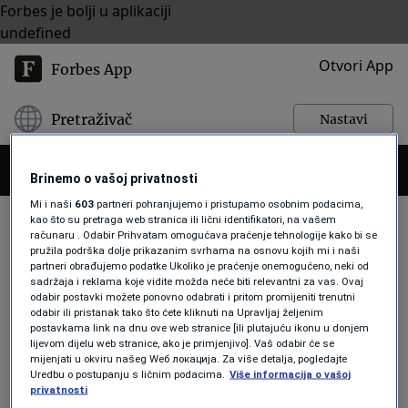
Forbes je bolji u aplikaciji
undefined
Otvori App
Forbes App
Pretraživač
Nastavi
Brinemo o vašoj privatnosti
Mi i naši
603
partneri pohranjujemo i pristupamo osobnim podacima,
kao što su pretraga web stranica ili lični identifikatori, na vašem
računaru . Odabir Prihvatam omogućava praćenje tehnologije kako bi se
pružila podrška dolje prikazanim svrhama na osnovu kojih mi i naši
MICK JAGGER
partneri obrađujemo podatke Ukoliko je praćenje onemogućeno, neki od
sadržaja i reklama koje vidite možda neće biti relevantni za vas. Ovaj
odabir postavki možete ponovno odabrati i pritom promijeniti trenutni
odabir ili pristanak tako što ćete kliknuti na Upravljaj željenim
LISTE
postavkama link na dnu ove web stranice [ili plutajuću ikonu u donjem
Godine su samo broj: Premašili su
lijevom dijelu web stranice, ako je primjenjivo]. Vaš odabir će se
mijenjati u okviru našeg Wеб локација. Za više detalja, pogledajte
sedamdesetu, a njihova muzika je
Uredbu o postupanju s ličnim podacima.
Više informacija o vašoj
ove godine bila na Top 10 listama
privatnosti
Forbes