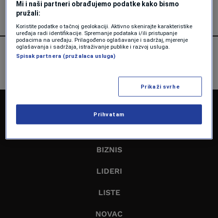
Mi i naši partneri obrađujemo podatke kako bismo
pružali:
Koristite podatke o tačnoj geolokaciji. Aktivno skenirajte karakteristike
uređaja radi identifikacije. Spremanje podataka i/ili pristupanje
podacima na uređaju. Prilagođeno oglašavanje i sadržaj, mjerenje
oglašavanja i sadržaja, istraživanje publike i razvoj usluga.
Spisak partnera (pružalaca usluga)
Prikaži svrhe
NASLOVNA
Prihvatam
EKONOMIJA
BIZNIS
LIDERI
LISTE
NOVAC