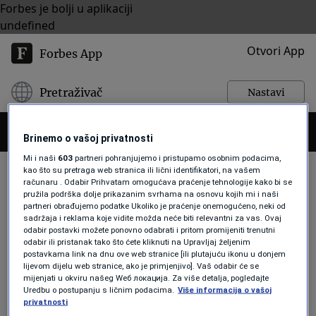
Forbes je bolji u aplikaciji
undefined
Otvori App
Forbes App
Pretraživač
Nastavi
Brinemo o vašoj privatnosti
Mi i naši
603
partneri pohranjujemo i pristupamo osobnim podacima,
kao što su pretraga web stranica ili lični identifikatori, na vašem
računaru . Odabir Prihvatam omogućava praćenje tehnologije kako bi se
pružila podrška dolje prikazanim svrhama na osnovu kojih mi i naši
LUFTHANSA ŠTRAJK
partneri obrađujemo podatke Ukoliko je praćenje onemogućeno, neki od
sadržaja i reklama koje vidite možda neće biti relevantni za vas. Ovaj
odabir postavki možete ponovno odabrati i pritom promijeniti trenutni
odabir ili pristanak tako što ćete kliknuti na Upravljaj željenim
BIZNIS
postavkama link na dnu ove web stranice [ili plutajuću ikonu u donjem
Šta sa putnike znači štrajk Lufthanse
lijevom dijelu web stranice, ako je primjenjivo]. Vaš odabir će se
mijenjati u okviru našeg Wеб локација. Za više detalja, pogledajte
i možete li vratiti novac ako vam je
Uredbu o postupanju s ličnim podacima.
Više informacija o vašoj
let otkazan?
privatnosti
Forbes BiH