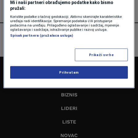
Mi i naši partneri obrađujemo podatke kako bismo
pružali:
Koristite podatke o tačnoj geolokaciji. Aktivno skenirajte karakteristike
uređaja radi identifikacije. Spremanje podataka i/ili pristupanje
podacima na uređaju. Prilagođeno oglašavanje i sadržaj, mjerenje
oglašavanja i sadržaja, istraživanje publike i razvoj usluga.
Spisak partnera (pružalaca usluga)
Prikaži svrhe
NASLOVNA
Prihvatam
EKONOMIJA
BIZNIS
LIDERI
LISTE
NOVAC