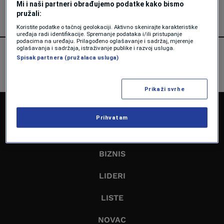
Mi i naši partneri obrađujemo podatke kako bismo
pružali:
Koristite podatke o tačnoj geolokaciji. Aktivno skenirajte karakteristike
uređaja radi identifikacije. Spremanje podataka i/ili pristupanje
podacima na uređaju. Prilagođeno oglašavanje i sadržaj, mjerenje
oglašavanja i sadržaja, istraživanje publike i razvoj usluga.
Spisak partnera (pružalaca usluga)
Prikaži svrhe
NASLOVNA
Prihvatam
EKONOMIJA
BIZNIS
LIDERI
LISTE
NOVAC