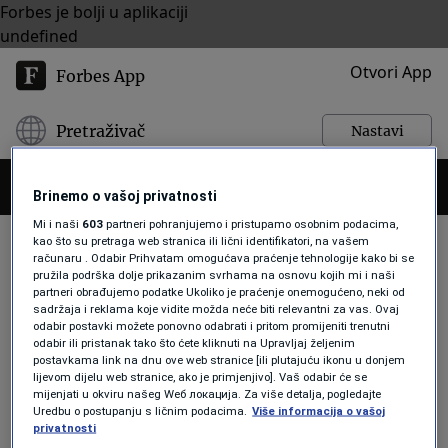
Forbes je bolji u aplikaciji
undefined
Otvori App
Forbes App
Pretraživač
Nastavi
Brinemo o vašoj privatnosti
Mi i naši
603
partneri pohranjujemo i pristupamo osobnim podacima,
kao što su pretraga web stranica ili lični identifikatori, na vašem
računaru . Odabir Prihvatam omogućava praćenje tehnologije kako bi se
pružila podrška dolje prikazanim svrhama na osnovu kojih mi i naši
KARTA
partneri obrađujemo podatke Ukoliko je praćenje onemogućeno, neki od
sadržaja i reklama koje vidite možda neće biti relevantni za vas. Ovaj
odabir postavki možete ponovno odabrati i pritom promijeniti trenutni
odabir ili pristanak tako što ćete kliknuti na Upravljaj željenim
LIFESTYLE
postavkama link na dnu ove web stranice [ili plutajuću ikonu u donjem
Kako pronaći jeftine letove u 2024.
lijevom dijelu web stranice, ako je primjenjivo]. Vaš odabir će se
mijenjati u okviru našeg Wеб локација. Za više detalja, pogledajte
godini? Iskoristite grešku i kupite
Uredbu o postupanju s ličnim podacima.
Više informacija o vašoj
kartu
privatnosti
Forbes BiH