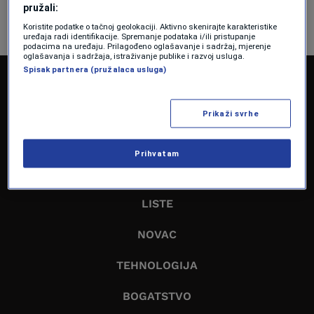
pružali:
Koristite podatke o tačnoj geolokaciji. Aktivno skenirajte karakteristike
uređaja radi identifikacije. Spremanje podataka i/ili pristupanje
podacima na uređaju. Prilagođeno oglašavanje i sadržaj, mjerenje
oglašavanja i sadržaja, istraživanje publike i razvoj usluga.
Spisak partnera (pružalaca usluga)
NASLOVNA
EKONOMIJA
Prikaži svrhe
BIZNIS
Prihvatam
LIDERI
LISTE
NOVAC
TEHNOLOGIJA
BOGATSTVO