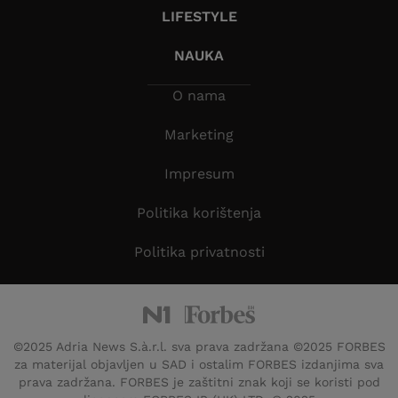
LIFESTYLE
NAUKA
O nama
Marketing
Impresum
Politika korištenja
Politika privatnosti
©2025 Adria News S.à.r.l. sva prava zadržana ©2025 FORBES
za materijal objavljen u SAD i ostalim FORBES izdanjima sva
prava zadržana. FORBES je zaštitni znak koji se koristi pod