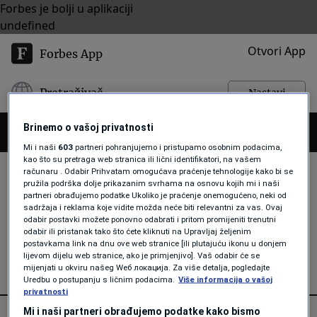
Forbes je bolji u aplikaciji
undefined
Otvori App
Forbes App
Pretraživač
Nastavi
Brinemo o vašoj privatnosti
Mi i naši
603
partneri pohranjujemo i pristupamo osobnim podacima,
kao što su pretraga web stranica ili lični identifikatori, na vašem
računaru . Odabir Prihvatam omogućava praćenje tehnologije kako bi se
pružila podrška dolje prikazanim svrhama na osnovu kojih mi i naši
partneri obrađujemo podatke Ukoliko je praćenje onemogućeno, neki od
ISLAN
sadržaja i reklama koje vidite možda neće biti relevantni za vas. Ovaj
odabir postavki možete ponovno odabrati i pritom promijeniti trenutni
odabir ili pristanak tako što ćete kliknuti na Upravljaj željenim
postavkama link na dnu ove web stranice [ili plutajuću ikonu u donjem
lijevom dijelu web stranice, ako je primjenjivo]. Vaš odabir će se
mijenjati u okviru našeg Wеб локација. Za više detalja, pogledajte
Uredbu o postupanju s ličnim podacima.
Više informacija o vašoj
privatnosti
Mi i naši partneri obrađujemo podatke kako bismo