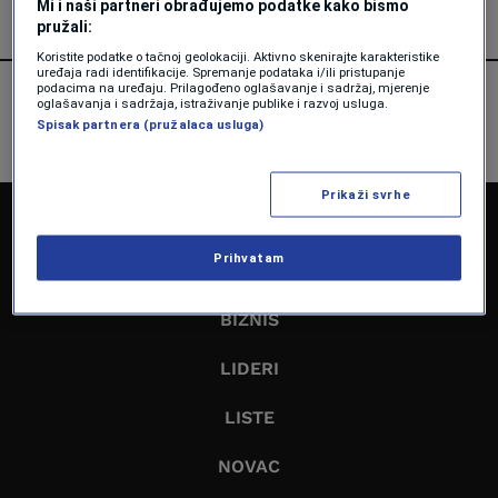
Mi i naši partneri obrađujemo podatke kako bismo
pružali:
Koristite podatke o tačnoj geolokaciji. Aktivno skenirajte karakteristike
uređaja radi identifikacije. Spremanje podataka i/ili pristupanje
podacima na uređaju. Prilagođeno oglašavanje i sadržaj, mjerenje
oglašavanja i sadržaja, istraživanje publike i razvoj usluga.
Spisak partnera (pružalaca usluga)
Prikaži svrhe
NASLOVNA
Prihvatam
EKONOMIJA
BIZNIS
LIDERI
LISTE
NOVAC