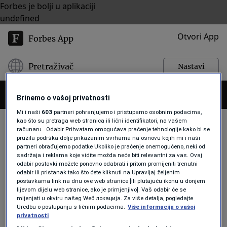
Forbes je bolji u aplikaciji
undefined
Otvori App
Forbes App
Pretraživač
Nastavi
Brinemo o vašoj privatnosti
Mi i naši
603
partneri pohranjujemo i pristupamo osobnim podacima,
kao što su pretraga web stranica ili lični identifikatori, na vašem
računaru . Odabir Prihvatam omogućava praćenje tehnologije kako bi se
pružila podrška dolje prikazanim svrhama na osnovu kojih mi i naši
INOSTRANSTVO
partneri obrađujemo podatke Ukoliko je praćenje onemogućeno, neki od
sadržaja i reklama koje vidite možda neće biti relevantni za vas. Ovaj
odabir postavki možete ponovno odabrati i pritom promijeniti trenutni
odabir ili pristanak tako što ćete kliknuti na Upravljaj željenim
LISTE
postavkama link na dnu ove web stranice [ili plutajuću ikonu u donjem
lijevom dijelu web stranice, ako je primjenjivo]. Vaš odabir će se
Odselili biste negdje daleko? Ovo je
mijenjati u okviru našeg Wеб локација. Za više detalja, pogledajte
10 zemalja za život iz snova
Uredbu o postupanju s ličnim podacima.
Više informacija o vašoj
Forbes
privatnosti