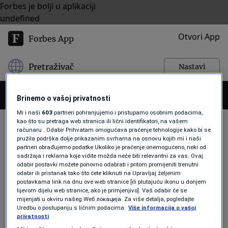
Forbes je bolji u aplikaciji
undefined
Otvori App
Forbes App
Pretraživač
Nastavi
Brinemo o vašoj privatnosti
Mi i naši
603
partneri pohranjujemo i pristupamo osobnim podacima,
kao što su pretraga web stranica ili lični identifikatori, na vašem
računaru . Odabir Prihvatam omogućava praćenje tehnologije kako bi se
pružila podrška dolje prikazanim svrhama na osnovu kojih mi i naši
IGOR LAH
partneri obrađujemo podatke Ukoliko je praćenje onemogućeno, neki od
sadržaja i reklama koje vidite možda neće biti relevantni za vas. Ovaj
odabir postavki možete ponovno odabrati i pritom promijeniti trenutni
odabir ili pristanak tako što ćete kliknuti na Upravljaj željenim
LISTE
postavkama link na dnu ove web stranice [ili plutajuću ikonu u donjem
lijevom dijelu web stranice, ako je primjenjivo]. Vaš odabir će se
Ko su najbogatiji Slovenci 2023.
mijenjati u okviru našeg Wеб локација. Za više detalja, pogledajte
godine?
Uredbu o postupanju s ličnim podacima.
Više informacija o vašoj
Forbes Slovenija
privatnosti