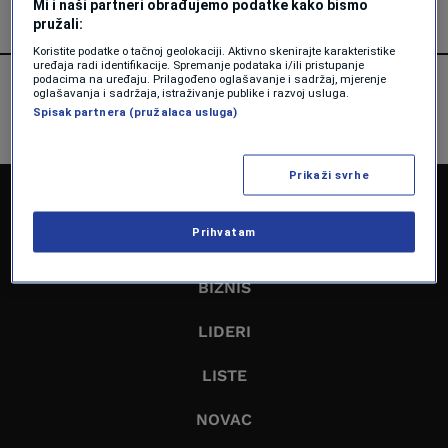
Mi i naši partneri obrađujemo podatke kako bismo
pružali:
Koristite podatke o tačnoj geolokaciji. Aktivno skenirajte karakteristike
uređaja radi identifikacije. Spremanje podataka i/ili pristupanje
podacima na uređaju. Prilagođeno oglašavanje i sadržaj, mjerenje
oglašavanja i sadržaja, istraživanje publike i razvoj usluga.
Spisak partnera (pružalaca usluga)
Prikaži svrhe
NASLOVNA
Prihvatam
EKONOMIJA
BIZNIS
LIDERI
LISTE
NOVAC