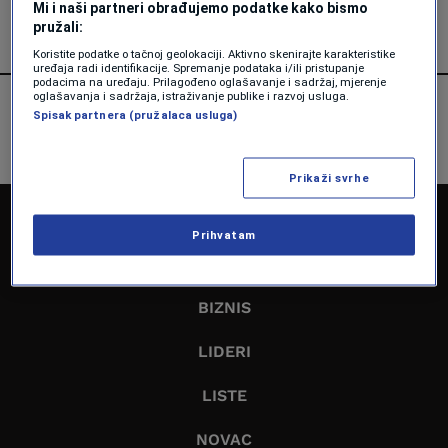
Mi i naši partneri obrađujemo podatke kako bismo
pružali:
Koristite podatke o tačnoj geolokaciji. Aktivno skenirajte karakteristike
uređaja radi identifikacije. Spremanje podataka i/ili pristupanje
podacima na uređaju. Prilagođeno oglašavanje i sadržaj, mjerenje
oglašavanja i sadržaja, istraživanje publike i razvoj usluga.
Spisak partnera (pružalaca usluga)
Prikaži svrhe
NASLOVNA
Prihvatam
EKONOMIJA
BIZNIS
LIDERI
LISTE
NOVAC