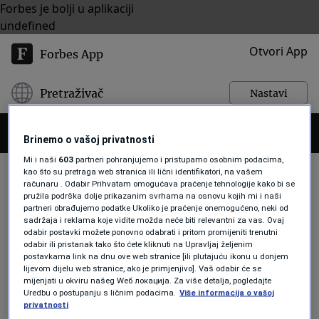
Forbes je bolji u aplikaciji
undefined
Otvori App
Forbes App
Pretraživač
Nastavi
Brinemo o vašoj privatnosti
Mi i naši
603
partneri pohranjujemo i pristupamo osobnim podacima,
kao što su pretraga web stranica ili lični identifikatori, na vašem
računaru . Odabir Prihvatam omogućava praćenje tehnologije kako bi se
pružila podrška dolje prikazanim svrhama na osnovu kojih mi i naši
DON LEMON
partneri obrađujemo podatke Ukoliko je praćenje onemogućeno, neki od
sadržaja i reklama koje vidite možda neće biti relevantni za vas. Ovaj
odabir postavki možete ponovno odabrati i pritom promijeniti trenutni
odabir ili pristanak tako što ćete kliknuti na Upravljaj željenim
AKTUELNOSTI
postavkama link na dnu ove web stranice [ili plutajuću ikonu u donjem
Elon Musk ukinuo emisiju bivšem
lijevom dijelu web stranice, ako je primjenjivo]. Vaš odabir će se
mijenjati u okviru našeg Wеб локација. Za više detalja, pogledajte
voditelju CNN-a nakon intervju
Uredbu o postupanju s ličnim podacima.
Više informacija o vašoj
okršaja, duguje mu značajnu isplatu
privatnosti
Ika Ferrer Gotić