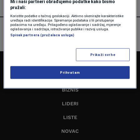
Mi i naši partneri obrađujemo podatke kako bismo
pružali:
Koristite podatke o tačnoj geolokaciji. Aktivno skenirajte karakteristike
uređaja radi identifikacije. Spremanje podataka i/ili pristupanje
podacima na uređaju. Prilagođeno oglašavanje i sadržaj, mjerenje
oglašavanja i sadržaja, istraživanje publike i razvoj usluga.
Spisak partnera (pružalaca usluga)
Prikaži svrhe
NASLOVNA
Prihvatam
EKONOMIJA
BIZNIS
LIDERI
LISTE
NOVAC