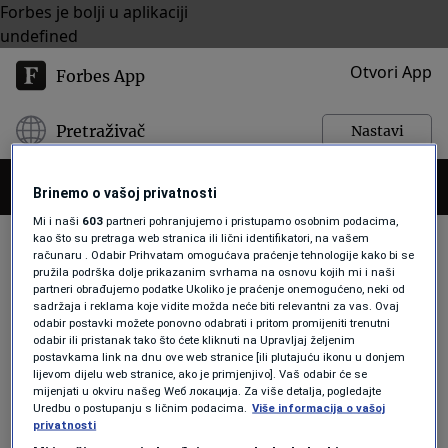
Forbes je bolji u aplikaciji
undefined
Otvori App
Forbes App
Pretraživač
Nastavi
Brinemo o vašoj privatnosti
Mi i naši
603
partneri pohranjujemo i pristupamo osobnim podacima,
kao što su pretraga web stranica ili lični identifikatori, na vašem
računaru . Odabir Prihvatam omogućava praćenje tehnologije kako bi se
pružila podrška dolje prikazanim svrhama na osnovu kojih mi i naši
DIGITALNO TRZISTE
partneri obrađujemo podatke Ukoliko je praćenje onemogućeno, neki od
sadržaja i reklama koje vidite možda neće biti relevantni za vas. Ovaj
odabir postavki možete ponovno odabrati i pritom promijeniti trenutni
odabir ili pristanak tako što ćete kliknuti na Upravljaj željenim
TEHNOLOGIJA
postavkama link na dnu ove web stranice [ili plutajuću ikonu u donjem
lijevom dijelu web stranice, ako je primjenjivo]. Vaš odabir će se
Zašto EU istražuje kineskog diva i
mijenjati u okviru našeg Wеб локација. Za više detalja, pogledajte
ispituje Amerikance
Uredbu o postupanju s ličnim podacima.
Više informacija o vašoj
Forbes Slovenija
privatnosti