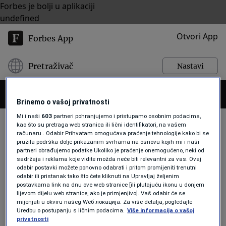
Forbes je bolji u aplikaciji
undefined
Otvori App
Forbes App
Pretraživač
Nastavi
Brinemo o vašoj privatnosti
Mi i naši
603
partneri pohranjujemo i pristupamo osobnim podacima,
kao što su pretraga web stranica ili lični identifikatori, na vašem
računaru . Odabir Prihvatam omogućava praćenje tehnologije kako bi se
pružila podrška dolje prikazanim svrhama na osnovu kojih mi i naši
DADDY GŽ
partneri obrađujemo podatke Ukoliko je praćenje onemogućeno, neki od
sadržaja i reklama koje vidite možda neće biti relevantni za vas. Ovaj
odabir postavki možete ponovno odabrati i pritom promijeniti trenutni
odabir ili pristanak tako što ćete kliknuti na Upravljaj željenim
LIFESTYLE
postavkama link na dnu ove web stranice [ili plutajuću ikonu u donjem
EKSKLUZIVNO Daddy G/Massive
lijevom dijelu web stranice, ako je primjenjivo]. Vaš odabir će se
Attack za Forbes BiH o punku, buntu,
mijenjati u okviru našeg Wеб локација. Za više detalja, pogledajte
ulici: Dok su drugi kopirali
Uredbu o postupanju s ličnim podacima.
Više informacija o vašoj
privatnosti
Amerikance, mi smo u mikrofon