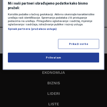
pričali bristolskim akcentom
Mi i naši partneri obrađujemo podatke kako bismo
pružali:
Vedran Drljević
Koristite podatke o tačnoj geolokaciji. Aktivno skenirajte karakteristike
uređaja radi identifikacije. Spremanje podataka i/ili pristupanje
podacima na uređaju. Prilagođeno oglašavanje i sadržaj, mjerenje
oglašavanja i sadržaja, istraživanje publike i razvoj usluga.
Spisak partnera (pružalaca usluga)
Prikaži svrhe
Prihvatam
NASLOVNA
EKONOMIJA
BIZNIS
LIDERI
LISTE