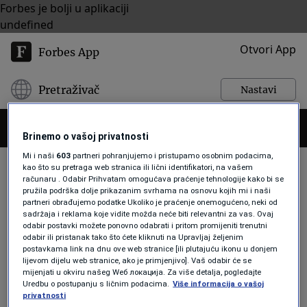
Forbes je bolji u aplikaciji
undefined
Otvori App
Forbes App
Pretraživač
Nastavi
Brinemo o vašoj privatnosti
Mi i naši
603
partneri pohranjujemo i pristupamo osobnim podacima,
kao što su pretraga web stranica ili lični identifikatori, na vašem
računaru . Odabir Prihvatam omogućava praćenje tehnologije kako bi se
pružila podrška dolje prikazanim svrhama na osnovu kojih mi i naši
ĆAMIL DURAKOVIĆ
partneri obrađujemo podatke Ukoliko je praćenje onemogućeno, neki od
sadržaja i reklama koje vidite možda neće biti relevantni za vas. Ovaj
odabir postavki možete ponovno odabrati i pritom promijeniti trenutni
odabir ili pristanak tako što ćete kliknuti na Upravljaj željenim
LIDERI
postavkama link na dnu ove web stranice [ili plutajuću ikonu u donjem
Političari TikTokeri: Znaju li Mile, Ja
lijevom dijelu web stranice, ako je primjenjivo]. Vaš odabir će se
Sam Aleksandar, Draško i Ćamil
mijenjati u okviru našeg Wеб локација. Za više detalja, pogledajte
Uredbu o postupanju s ličnim podacima.
Više informacija o vašoj
politiku učiniti zabavnijom i
privatnosti
privlačnijom novim generacijama?