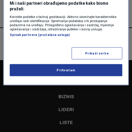
Mi i naši partneri obrađujemo podatke kako bismo
Forbes BiH
pružali:
Koristite podatke o tačnoj geolokaciji. Aktivno skenirajte karakteristike
uređaja radi identifikacije. Spremanje podataka i/ili pristupanje
podacima na uređaju. Prilagođeno oglašavanje i sadržaj, mjerenje
oglašavanja i sadržaja, istraživanje publike i razvoj usluga.
Spisak partnera (pružalaca usluga)
Prikaži svrhe
NASLOVNA
Prihvatam
EKONOMIJA
BIZNIS
LIDERI
LISTE