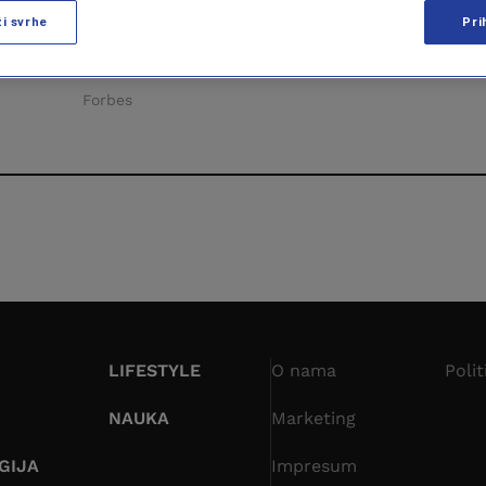
KGB-a i YouTube
ži svrhe
Pri
influensera
Forbes
LIFESTYLE
O nama
Polit
NAUKA
Marketing
GIJA
Impresum