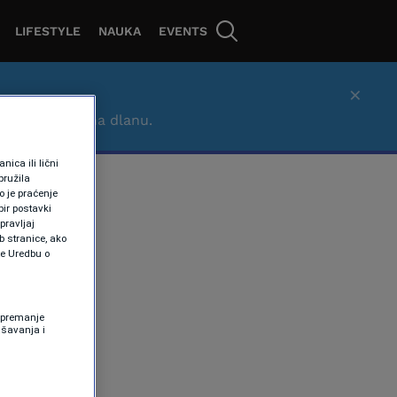
LIFESTYLE
NAUKA
EVENTS
×
– brzo, lako i na dlanu.
ica ili lični
pružila
 je praćenje
ir postavki
pravljaj
b stranice, ako
te Uredbu o
 Spremanje
ašavanja i