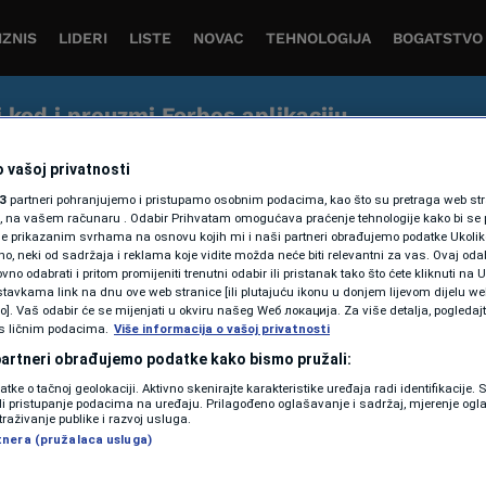
IZNIS
LIDERI
LISTE
NOVAC
TEHNOLOGIJA
BOGATSTVO
j kod i preuzmi Forbes aplikaciju
tvo čitanja vijesti iz svijeta biznisa, ekonomije i inovacija 
 vašoj privatnosti
3
partneri pohranjujemo i pristupamo osobnim podacima, kao što su pretraga web stran
ori, na vašem računaru . Odabir Prihvatam omogućava praćenje tehnologije kako bi se 
je prikazanim svrhama na osnovu kojih mi i naši partneri obrađujemo podatke Ukoliko
 neki od sadržaja i reklama koje vidite možda neće biti relevantni za vas. Ovaj odab
no odabrati i pritom promijeniti trenutni odabir ili pristanak tako što ćete kliknuti na U
tavkama link na dnu ove web stranice [ili plutajuću ikonu u donjem lijevom dijelu we
vo]. Vaš odabir će se mijenjati u okviru našeg Wеб локација. Za više detalja, pogledaj
s ličnim podacima.
Više informacija o vašoj privatnosti
TEHNOLOGIJA
 partneri obrađujemo podatke kako bismo pružali:
FORBES ekskluzivno:
datke o tačnoj geolokaciji. Aktivno skenirajte karakteristike uređaja radi identifikacije.
Upoznajte ruski
ili pristupanje podacima na uređaju. Prilagođeno oglašavanje i sadržaj, mjerenje ogl
traživanje publike i razvoj usluga.
Cambridge Analytica pod
tnera (pružalaca usluga)
palicom bivšeg agenta