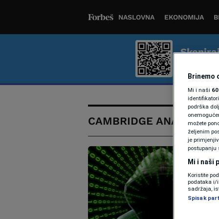
NASLOVNA
EKONOMIJA
B
Skenira
Bolje iskus
Brinemo o
Mi i naši
60
identifikat
podrška dol
onemogućeno,
CAMBRIDGE ANALYTICA
možete ponov
željenim pos
je primjenji
postupanju 
Mi i naši
Koristite po
podataka i/
sadržaja, is
Spisak par