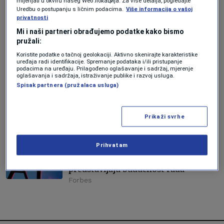
mijenjati u okviru našeg Wеб локација. Za više detalja, pogledajte
Forbes Hrvatska
Uredbu o postupanju s ličnim podacima.
Više informacija o vašoj
privatnosti
AI
Mi i naši partneri obrađujemo podatke kako bismo
ChatGPT revolucija: Šta se dogodilo
pružali:
u prvih 1.000 dana i kuda ide AI?
Koristite podatke o tačnoj geolokaciji. Aktivno skenirajte karakteristike
Forbes
uređaja radi identifikacije. Spremanje podataka i/ili pristupanje
podacima na uređaju. Prilagođeno oglašavanje i sadržaj, mjerenje
oglašavanja i sadržaja, istraživanje publike i razvoj usluga.
EKONOMIJA
Spisak partnera (pružalaca usluga)
Bill Gates predviđa budućnost rada:
Hoće li AI donijeti dvodnevnu radnu
sedmicu?
Prikaži svrhe
Vedran Drljević
Prihvatam
LISTE
Forbes donosi popis inovatora koji
predstavljaju budućnost rada
Forbes