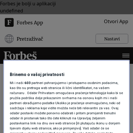
Forbes je bolji u aplikaciji
undefined
Otvori App
Forbes App
Pretraživač
Nastavi
Brinemo o vašoj privatnosti
Mi i naši
603
partneri pohranjujemo i pristupamo osobnim podacima,
BUDUĆNOST RADA
kao što su pretraga web stranica ili lični identifikatori, na vašem
računaru . Odabir Prihvatam omogućava praćenje tehnologije kako bi se
pružila podrška dolje prikazanim svrhama na osnovu kojih mi i naši
partneri obrađujemo podatke Ukoliko je praćenje onemogućeno, neki od
INDUSTRIJE
sadržaja i reklama koje vidite možda neće biti relevantni za vas. Ovaj
Umjetna inteligencija mijenja
odabir postavki možete ponovno odabrati i pritom promijeniti trenutni
proizvodnju: Tvornice budućnosti
odabir ili pristanak tako što ćete kliknuti na Upravljaj željenim
postavkama link na dnu ove web stranice [ili plutajuću ikonu u donjem
mogle bi povećati produktivnost i do
lijevom dijelu web stranice, ako je primjenjivo]. Vaš odabir će se
60 posto