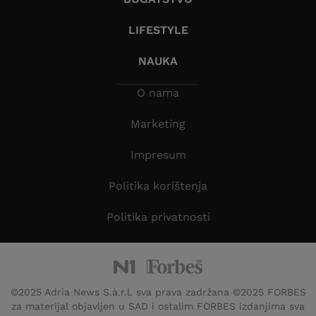
LIFESTYLE
NAUKA
O nama
Marketing
Impresum
Politika korištenja
Politika privatnosti
©2025 Adria News S.à.r.l. sva prava zadržana ©2025 FORBES
za materijal objavljen u SAD i ostalim FORBES izdanjima sva