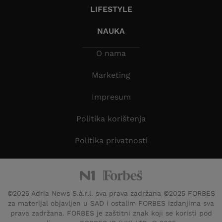
LIFESTYLE
NAUKA
O nama
Marketing
Impresum
Politika korištenja
Politika privatnosti
©2025 Adria News S.à.r.l. sva prava zadržana ©2025 FORBES
za materijal objavljen u SAD i ostalim FORBES izdanjima sva
prava zadržana. FORBES je zaštitni znak koji se koristi pod