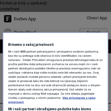
Forbes je bolji u aplikaciji
undefined
Otvori App
Forbes App
Pretraživač
Nastavi
Brinemo o vašoj privatnosti
Mi i naši
603
partneri pohranjujemo i pristupamo osobnim podacima,
kao što su pretraga web stranica ili lični identifikatori, na vašem
računaru . Odabir Prihvatam omogućava praćenje tehnologije kako bi se
pružila podrška dolje prikazanim svrhama na osnovu kojih mi i naši
partneri obrađujemo podatke Ukoliko je praćenje onemogućeno, neki od
BIROKRATIJA
sadržaja i reklama koje vidite možda neće biti relevantni za vas. Ovaj
odabir postavki možete ponovno odabrati i pritom promijeniti trenutni
odabir ili pristanak tako što ćete kliknuti na Upravljaj željenim
postavkama link na dnu ove web stranice [ili plutajuću ikonu u donjem
lijevom dijelu web stranice, ako je primjenjivo]. Vaš odabir će se
mijenjati u okviru našeg Wеб локација. Za više detalja, pogledajte
Uredbu o postupanju s ličnim podacima.
Više informacija o vašoj
privatnosti
Mi i naši partneri obrađujemo podatke kako bismo