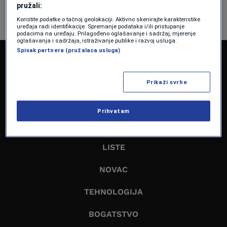
pružali:
Koristite podatke o tačnoj geolokaciji. Aktivno skenirajte karakteristike
uređaja radi identifikacije. Spremanje podataka i/ili pristupanje
podacima na uređaju. Prilagođeno oglašavanje i sadržaj, mjerenje
oglašavanja i sadržaja, istraživanje publike i razvoj usluga.
Spisak partnera (pružalaca usluga)
NASLOVNA
EKONOMIJA
Prikaži svrhe
BIZNIS
Prihvatam
LIDERI
LISTE
NOVAC
TEHNOLOGIJA
BOGATSTVO