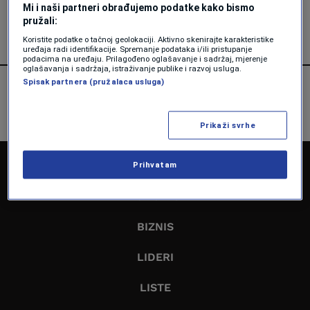
Mi i naši partneri obrađujemo podatke kako bismo
Forbes BiH
pružali:
Koristite podatke o tačnoj geolokaciji. Aktivno skenirajte karakteristike
uređaja radi identifikacije. Spremanje podataka i/ili pristupanje
podacima na uređaju. Prilagođeno oglašavanje i sadržaj, mjerenje
oglašavanja i sadržaja, istraživanje publike i razvoj usluga.
Spisak partnera (pružalaca usluga)
Prikaži svrhe
NASLOVNA
Prihvatam
EKONOMIJA
BIZNIS
LIDERI
LISTE