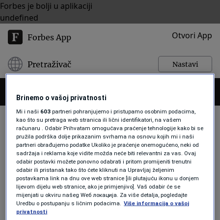
Forbes je bolji u aplikaciji
undefined
Otvori App
Forbes App
Pretraživač
Nastavi
Brinemo o vašoj privatnosti
Mi i naši
603
partneri pohranjujemo i pristupamo osobnim podacima,
kao što su pretraga web stranica ili lični identifikatori, na vašem
računaru . Odabir Prihvatam omogućava praćenje tehnologije kako bi se
pružila podrška dolje prikazanim svrhama na osnovu kojih mi i naši
AMRA ŠABIĆ-EL-RAYESS
partneri obrađujemo podatke Ukoliko je praćenje onemogućeno, neki od
sadržaja i reklama koje vidite možda neće biti relevantni za vas. Ovaj
odabir postavki možete ponovno odabrati i pritom promijeniti trenutni
odabir ili pristanak tako što ćete kliknuti na Upravljaj željenim
LIDERI
postavkama link na dnu ove web stranice [ili plutajuću ikonu u donjem
FORBES BiH Životni put Amre Šabić-
lijevom dijelu web stranice, ako je primjenjivo]. Vaš odabir će se
El-Rayess: Rad u Goldman Sachsu,
mijenjati u okviru našeg Wеб локација. Za više detalja, pogledajte
Uredbu o postupanju s ličnim podacima.
Više informacija o vašoj
aktivizam za Bosnu i Hercegovinu i
privatnosti
sjajna akademska karijera