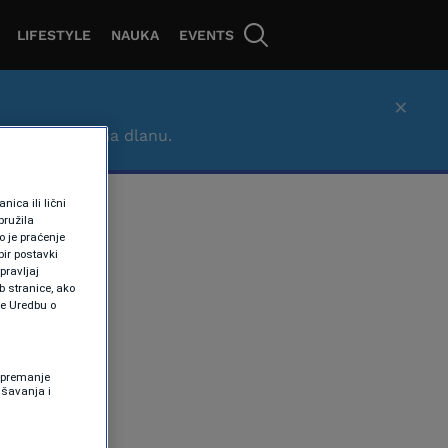
LIFESTYLE
NAUKA
EVENTS
×
– brzo, lako i na dlanu.
ica ili lični
pružila
 je praćenje
ir postavki
pravljaj
b stranice, ako
te Uredbu o
 Spremanje
ašavanja i