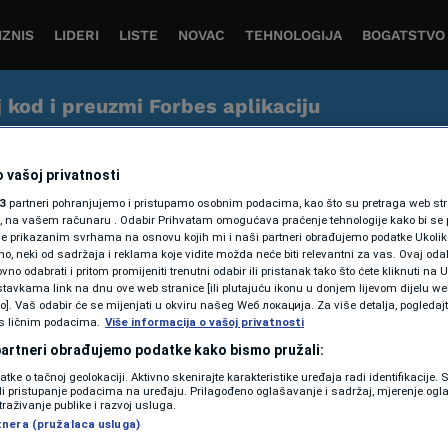
IZNIS
LIDERI
LISTE
NOVAC
TEHNOLOGIJA
BOGATSTVO
j kod i preuzmi Forbes aplikaciju
tvo čitanja vijesti iz svijeta biznisa, ekonomije i inovacija 
 vašoj privatnosti
3
partneri pohranjujemo i pristupamo osobnim podacima, kao što su pretraga web stran
ori, na vašem računaru . Odabir Prihvatam omogućava praćenje tehnologije kako bi se 
je prikazanim svrhama na osnovu kojih mi i naši partneri obrađujemo podatke Ukoliko
 neki od sadržaja i reklama koje vidite možda neće biti relevantni za vas. Ovaj odab
no odabrati i pritom promijeniti trenutni odabir ili pristanak tako što ćete kliknuti na U
tavkama link na dnu ove web stranice [ili plutajuću ikonu u donjem lijevom dijelu we
vo]. Vaš odabir će se mijenjati u okviru našeg Wеб локација. Za više detalja, pogledaj
AKTUELNOSTI
s ličnim podacima.
Više informacija o vašoj privatnosti
Nove avio linije iz BiH:
 partneri obrađujemo podatke kako bismo pružali:
Destinacije na koje
datke o tačnoj geolokaciji. Aktivno skenirajte karakteristike uređaja radi identifikacije.
ili pristupanje podacima na uređaju. Prilagođeno oglašavanje i sadržaj, mjerenje ogl
direktno možete letjeti iz
traživanje publike i razvoj usluga.
tnera (pružalaca usluga)
Sarajeva, Mostara,