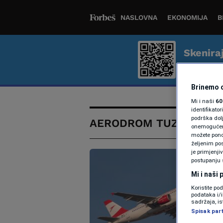
NASLOVNA
EKONOMIJA
B
Skenira
Bolje iskus
Brinemo o
Mi i naši
60
identifikat
podrška dol
AERODROM TUZLA
onemogućeno,
možete ponov
željenim pos
je primjenji
postupanju 
Mi i naši
Koristite po
podataka i/
sadržaja, is
Spisak par