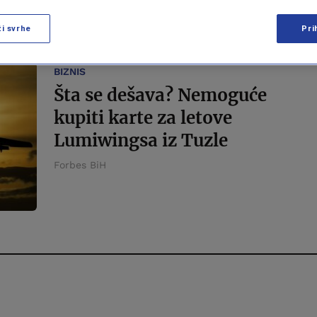
Banjaluke i Tuzle
ži svrhe
Pri
Amela Keserović Polić
BIZNIS
Šta se dešava? Nemoguće
kupiti karte za letove
Lumiwingsa iz Tuzle
Forbes BiH